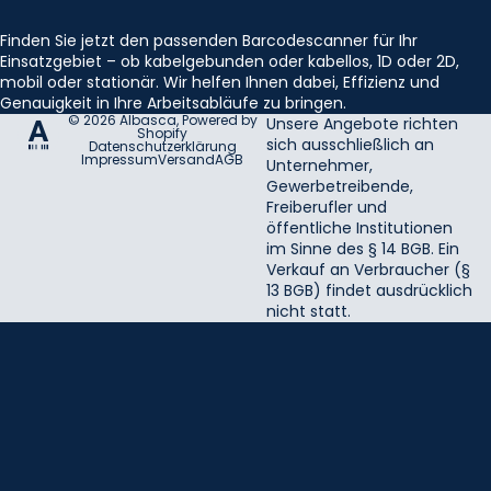
Finden Sie jetzt den passenden Barcodescanner für Ihr
Einsatzgebiet – ob kabelgebunden oder kabellos, 1D oder 2D,
mobil oder stationär. Wir helfen Ihnen dabei, Effizienz und
Genauigkeit in Ihre Arbeitsabläufe zu bringen.
© 2026
Albasca
, Powered by
Unsere Angebote richten
Shopify
sich ausschließlich an
Datenschutzerklärung
Impressum
Versand
AGB
Unternehmer,
Gewerbetreibende,
Freiberufler und
öffentliche Institutionen
im Sinne des § 14 BGB. Ein
Verkauf an Verbraucher (§
13 BGB) findet ausdrücklich
nicht statt.