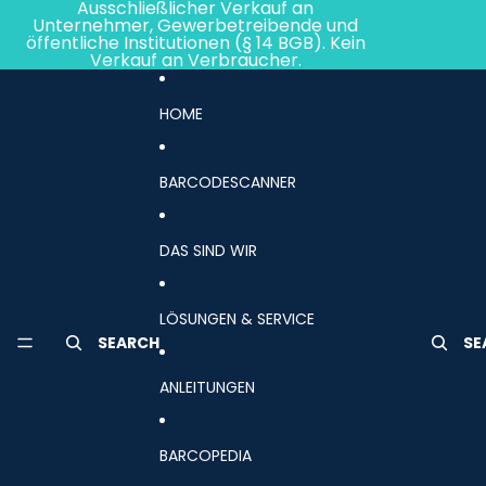
Direkt zum Inhalt
Ausschließlicher Verkauf an
Unternehmer, Gewerbetreibende und
öffentliche Institutionen (§ 14 BGB). Kein
Verkauf an Verbraucher.
HOME
BARCODESCANNER
DAS SIND WIR
LÖSUNGEN & SERVICE
SEARCH
SE
ANLEITUNGEN
BARCOPEDIA