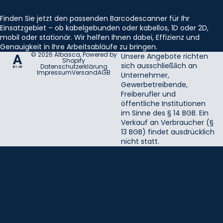
Finden Sie jetzt den passenden Barcodescanner für Ihr
Einsatzgebiet – ob kabelgebunden oder kabellos, 1D oder 2D,
mobil oder stationär. Wir helfen Ihnen dabei, Effizienz und
Genauigkeit in Ihre Arbeitsabläufe zu bringen.
© 2026
Albasca
, Powered by
Unsere Angebote richten
Shopify
sich ausschließlich an
Datenschutzerklärung
Impressum
Versand
AGB
Unternehmer,
Gewerbetreibende,
Freiberufler und
öffentliche Institutionen
im Sinne des § 14 BGB. Ein
Verkauf an Verbraucher (§
13 BGB) findet ausdrücklich
nicht statt.