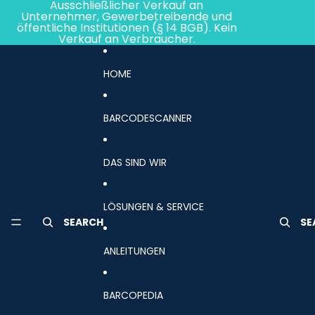
Direkt zum Inhalt
Ausschließlicher Verkauf an
Unternehmer, Gewerbetreibende und
öffentliche Institutionen (§ 14 BGB). Kein
Verkauf an Verbraucher.
HOME
BARCODESCANNER
DAS SIND WIR
LÖSUNGEN & SERVICE
SEARCH
SE
ANLEITUNGEN
BARCOPEDIA