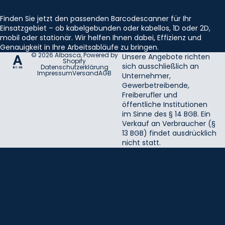
Finden Sie jetzt den passenden Barcodescanner für Ihr
Einsatzgebiet – ob kabelgebunden oder kabellos, 1D oder 2D,
mobil oder stationär. Wir helfen Ihnen dabei, Effizienz und
Genauigkeit in Ihre Arbeitsabläufe zu bringen.
© 2026
Albasca
, Powered by
Unsere Angebote richten
Shopify
sich ausschließlich an
Datenschutzerklärung
Impressum
Versand
AGB
Unternehmer,
Gewerbetreibende,
Freiberufler und
öffentliche Institutionen
im Sinne des § 14 BGB. Ein
Verkauf an Verbraucher (§
13 BGB) findet ausdrücklich
nicht statt.